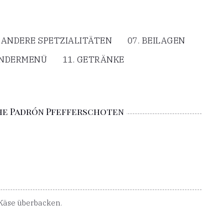
. ANDERE SPETZIALITÄTEN
07. BEILAGEN
KINDERMENÜ
11. GETRÄNKE
he Padrón Pfefferschoten
 Käse überbacken.