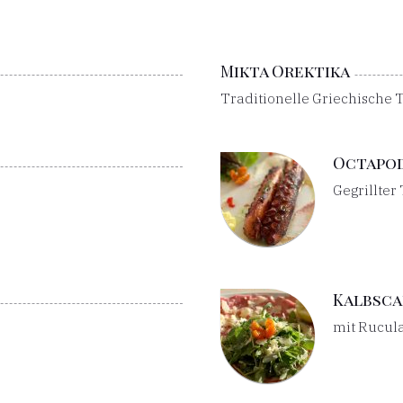
Mikta Orektika
Traditionelle Griechische 
Octapod
Gegrillter
Kalbsca
mit Rucul