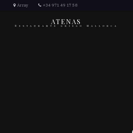
Array
+34 971 49 17 58
ATENAS
Restaurante griego Mallorca