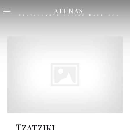
ATENAS
Restaurante griego Mallorca
Tzatziki